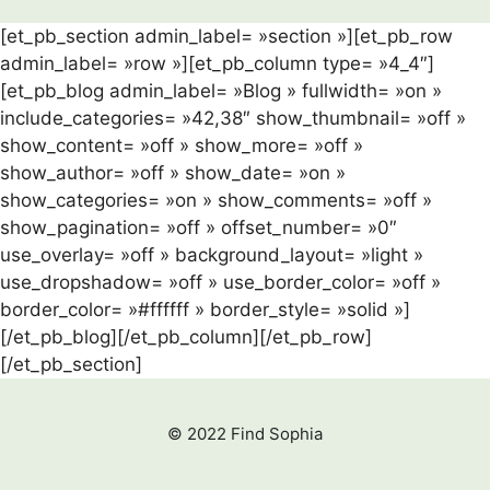
[et_pb_section admin_label= »section »][et_pb_row
admin_label= »row »][et_pb_column type= »4_4″]
[et_pb_blog admin_label= »Blog » fullwidth= »on »
include_categories= »42,38″ show_thumbnail= »off »
show_content= »off » show_more= »off »
show_author= »off » show_date= »on »
show_categories= »on » show_comments= »off »
show_pagination= »off » offset_number= »0″
use_overlay= »off » background_layout= »light »
use_dropshadow= »off » use_border_color= »off »
border_color= »#ffffff » border_style= »solid »]
[/et_pb_blog][/et_pb_column][/et_pb_row]
[/et_pb_section]
© 2022 Find Sophia