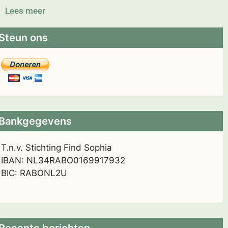
Lees meer
Steun ons
Bankgegevens
T.n.v. Stichting Find Sophia
IBAN: NL34RABO0169917932
BIC: RABONL2U