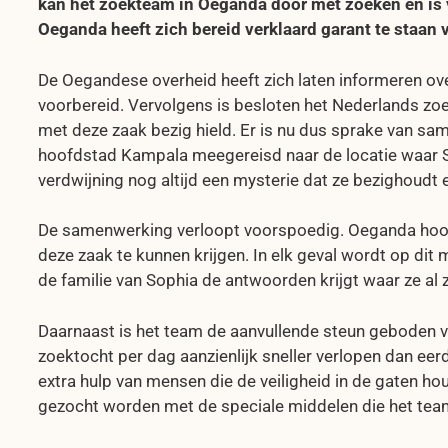
kan het zoekteam in Oeganda door met zoeken en is
Oeganda heeft zich bereid verklaard garant te staan
De Oegandese overheid heeft zich laten informeren ove
voorbereid. Vervolgens is besloten het Nederlands zo
met deze zaak bezig hield. Er is nu dus sprake van sa
hoofdstad Kampala meegereisd naar de locatie waar So
verdwijning nog altijd een mysterie dat ze bezighoudt 
De samenwerking verloopt voorspoedig. Oeganda hoopt,
deze zaak te kunnen krijgen. In elk geval wordt op dit 
de familie van Sophia de antwoorden krijgt waar ze al 
Daarnaast is het team de aanvullende steun geboden v
zoektocht per dag aanzienlijk sneller verlopen dan e
extra hulp van mensen die de veiligheid in de gaten ho
gezocht worden met de speciale middelen die het tea