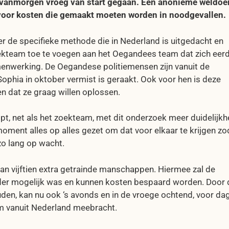
 vanmorgen vroeg van start gegaan. Een anonieme weldoen
 voor kosten die gemaakt moeten worden in noodgevallen.
r de specifieke methode die in Nederland is uitgedacht en
ekteam toe te voegen aan het Oegandees team dat zich eer
menwerking. De Oegandese politiemensen zijn vanuit de
phia in oktober vermist is geraakt. Ook voor hen is deze
en dat ze graag willen oplossen.
 net als het zoekteam, met dit onderzoek meer duidelijkhe
moment alles op alles gezet om dat voor elkaar te krijgen zo
zo lang op wacht.
an vijftien extra getrainde manschappen. Hiermee zal de
erder mogelijk was en kunnen kosten bespaard worden. Door 
uden, kan nu ook ‘s avonds en in de vroege ochtend, voor dag
m vanuit Nederland meebracht.