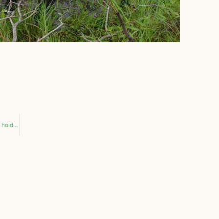
Onderzoek naar de in Oeganda vermiste Sophia Koetsier mogelijk on hold in verband met niet garant staan kosten reisverzekering